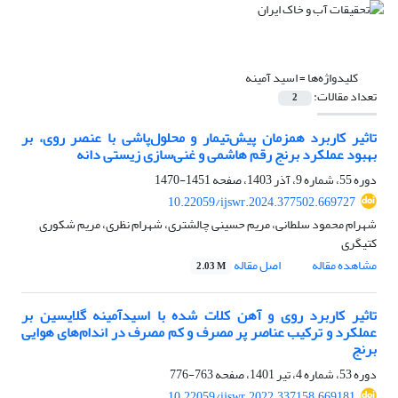
کلیدواژه‌ها =
اسید آمینه
تعداد مقالات:
2
تاثیر کاربرد همزمان پیش‌تیمار و محلول‌پاشی با عنصر روی، بر
بهبود عملکرد برنج رقم هاشمی و غنی‌سازی زیستی دانه
دوره 55، شماره 9، آذر 1403، صفحه
1451-1470
10.22059/ijswr.2024.377502.669727
شهرام محمود سلطانی، مریم حسینی چالشتری، شهرام نظری، مریم شکوری
کتیگری
مشاهده مقاله
اصل مقاله
2.03 M
تاثیر کاربرد روی و آهن کلات شده با اسید‌آمینه گلایسین بر
عملکرد و ترکیب عناصر پر مصرف و کم مصرف در اندام‌های هوایی
برنج
دوره 53، شماره 4، تیر 1401، صفحه
763-776
10.22059/ijswr.2022.337158.669181