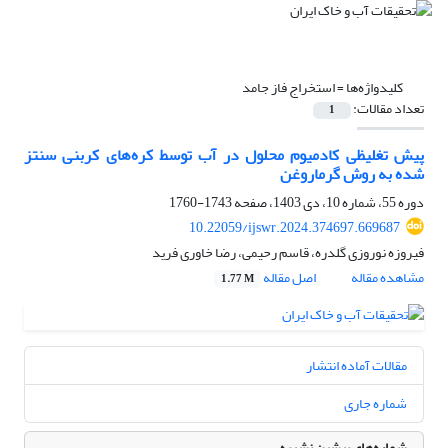
کلیدواژه‌ها =
استخراج فاز جامد
تعداد مقالات:
1
پیش تغلیظی کادمیوم محلول در آب توسط کره‌های کربنی سنتز
شده به روش گرماروغن
دوره 55، شماره 10، دی 1403، صفحه
1743-1760
10.22059/ijswr.2024.374697.669687
فیروزه نوروزی گلدره، قاسم رحیمی، رضا خاوری فرید
مشاهده مقاله
اصل مقاله
1.77 M
مقالات آماده انتشار
شماره جاری
شماره‌های پیشین نشریه