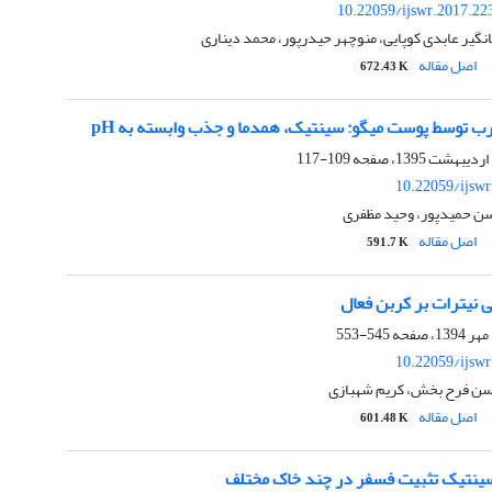
10.22059/ijswr.2017.22
گیر عابدی کوپایی، منوچهر حیدرپور، محمد دیناری
اصل مقاله
672.43 K
توسط پوست میگو: سینتیک، همدما و جذب وابسته به pH
109-117
10.22059/ijsw
ن حمیدپور، وحید مظفری
اصل مقاله
591.7 K
 نیترات بر کربن فعال
545-553
10.22059/ijsw
سن فرح بخش، کریم شهبازی
اصل مقاله
601.48 K
ر سینتیک تثبیت فسفر در چند خاک مختلف