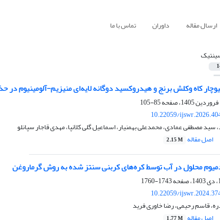
ارسال مقاله
داوران
تماس با ما
ینتیک
1
یوچار کاه وکلش برنج و هیدروکسید دوگانه لایه‌ای منیزیم-آلومینیوم در ح
85-105
10.22059/ijswr.2026.40
سید مصطفی عمادی، محمدعلی بهمنیار، اسماعیل گلی کلانپا، مهدی قاجار سپانلو
اصل مقاله
2.15 M
میوم محلول در آب توسط کره‌های کربنی سنتز شده به روش گرماروغن
1743-1760
10.22059/ijswr.2024.37
ره، قاسم رحیمی، رضا خاوری فرید
اصل مقاله
1.77 M