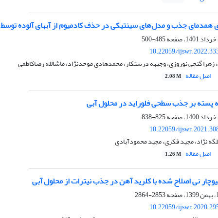
همدمای جذب و مدل‌های سینتیکی در حذف کادمیوم از آبهای آلوده توسط 
485-500
10.22059/ijswr.2022.33
زهرا گنجی نوروزی، وجیهه درستکار، محمدهادی موحدنژاد، ماشالله رضاکاظمی
اصل مقاله
2.08 M
اله پسته بر جذب سطحی فلوراید در محلول آبی
825-838
10.22059/ijswr.2021.30
لگه نژاد، مجید فکری، مجید محمودآبادی
اصل مقاله
1.26 M
 بیوچار نی اصلاح شده با کلرید آهن در جذب نیترات از محلول آبی
2853-2864
10.22059/ijswr.2020.29