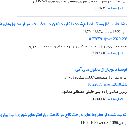
، عبدالامیر معزی، مجتبی نوروزی مصیر، مهدی تقوی زاهد کلائی
اصل مقاله
1.36 M
ت ضایعات زغال‌سنگ اصلاح‌شده‌ با کلرید آهن در جذب فسفر از محلول‌های آ
1667-1679
10.22059/ijswr.2020.29
جید حجازی مهریزی، حسن هاشمی پور رفسنجانی، محمدهادی فرپور
اصل مقاله
779.15 K
وسط بایوچار از محلول‌های آبی
51-57
10.22059/ijswr.2018.21
ردین صادق زاده، بهی جلیلی، مصطفی عمادی
اصل مقاله
624.01 K
ل تولید شده از مخروط های درخت کاج در کاهش پارامترهای شوری آب آبیاری
1097-1107