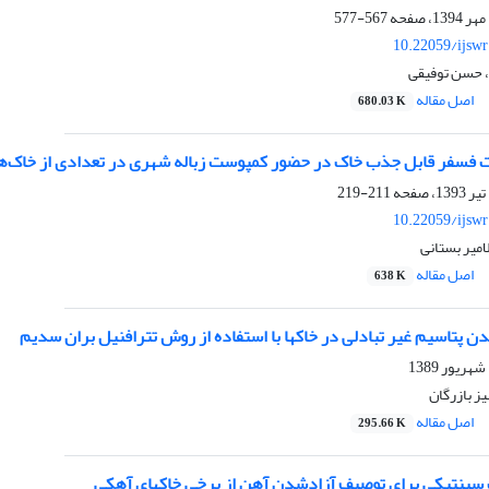
567-577
10.22059/ijsw
 حسن توفیقی
اصل مقاله
680.03 K
 فسفر قابل جذب خاک در حضور کمپوست زباله شهری در تعدادی از خاک‌ها
211-219
10.22059/ijsw
امیر بستانی
اصل مقاله
638 K
 پتاسیم غیر تبادلی در خاکها با استفاده از روش تترافنیل بران سدیم
ز بازرگان
اصل مقاله
295.66 K
 سینتیکی برای توصیف آزادشدن آهن از برخی خاکهای آهکی