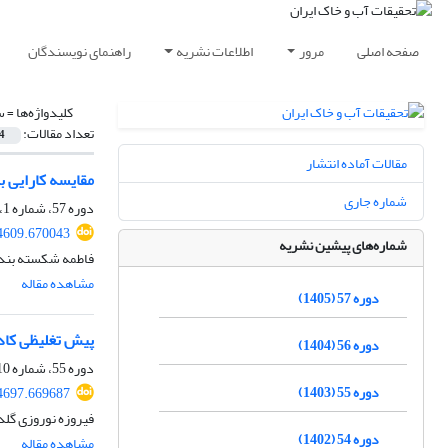
صفحه اصلی
مرور
اطلاعات نشریه
راهنمای نویسندگان
کلیدواژه‌ها =
س
تعداد مقالات:
4
مقالات آماده انتشار
مقایسه کارایی ب
شماره جاری
دوره 57، شماره 1، فروردین 1405، صفحه
4609.670043
شماره‌های پیشین نشریه
فاطمه شکسته بند، 
مشاهده مقاله
دوره 57 (1405)
پیش تغلیظی کاد
دوره 56 (1404)
دوره 55، شماره 10، دی 1403، صفحه
دوره 55 (1403)
4697.669687
فیروزه نوروزی گلد
دوره 54 (1402)
مشاهده مقاله