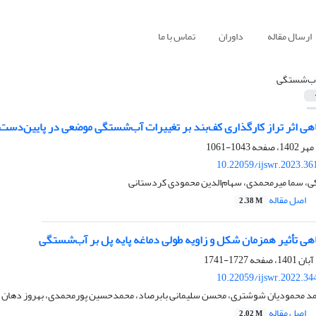
ارسال مقاله
داوران
تماس با ما
ب‌شستگی
اهی اثر تراز کارگذاری کف‌بند بر تغییرات آب‌شستگی موضعی در پایین‌دست
1043-1061
10.22059/ijswr.2023.36
ی، سما میرمحمدی، سهام‌الدین محمودی کردستانی
اصل مقاله
2.38 M
هی تأثیر همزمان شکل و زاویه طولی دماغه پایه‌ پل بر آب‌شستگی
1727-1741
10.22059/ijswr.2022.34
مد محمودیان شوشتری، محسن سلیمانی بابرصاد، محمدحسین پورمحمدی، بهروز دهان ز
اصل مقاله
2.02 M