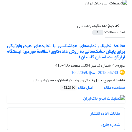
کلیدواژه‌ها =
قوانین انجمنی
تعداد مقالات:
1
مطالعة تطبیقی نمایه‌های هواشناسی با نمایه‌های هیدرولوژیکی
برای پایش خشک‌سالی به روش داده‌کاوی (مطالعة موردی: ایستگاه
ارازکوسه، استان گلستان)
دوره 46، شماره 3، مهر 1394، صفحه
405-413
10.22059/ijswr.2015.56730
فاطمه تیموری، خلیل قربانی، جواد بذرافشان، حسین شریفان
مشاهده مقاله
اصل مقاله
452.23 K
مقالات آماده انتشار
شماره جاری