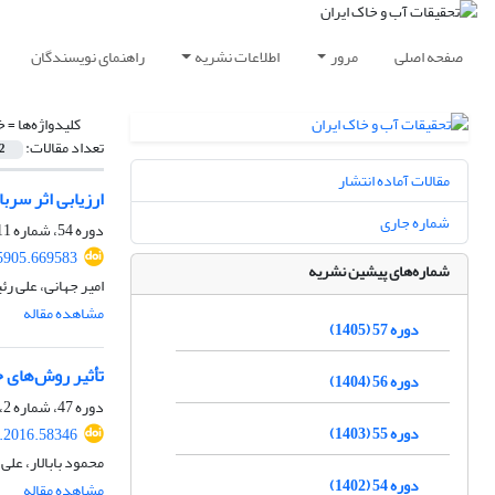
صفحه اصلی
مرور
اطلاعات نشریه
راهنمای نویسندگان
کلیدواژه‌ها =
خ
تعداد مقالات:
2
مقالات آماده انتشار
ارزیابی اثر سرباره کوره ذوب‌آهن (GGBS) و S
شماره جاری
دوره 54، شماره 11، بهمن 1402، صفحه
5905.669583
شماره‌های پیشین نشریه
امیر جهانی، علی ر
مشاهده مقاله
دوره 57 (1405)
تأثیر روش‌های 
دوره 56 (1404)
دوره 47، شماره 2، مرداد 1395، صفحه
دوره 55 (1403)
r.2016.58346
محمود بابالار، عل
دوره 54 (1402)
مشاهده مقاله