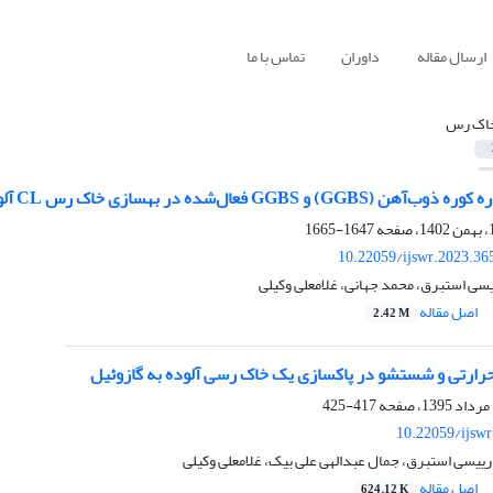
ارسال مقاله
داوران
تماس با ما
اک رس
GGB فعال‌شده در بهسازی خاک رس CL آلوده به گلیسرول
1647-1665
10.22059/ijswr.2023.36
ئیسی استبرق، محمد جهانی، غلامعلی وکیلی
اصل مقاله
2.42 M
حرارتی و شستشو در پاکسازی یک خاک رسی آلوده به گازوئیل
417-425
10.22059/ijsw
ی رییسی استبرق، جمال عبدالهی علی بیک، غلامعلی وکیلی
اصل مقاله
624.12 K