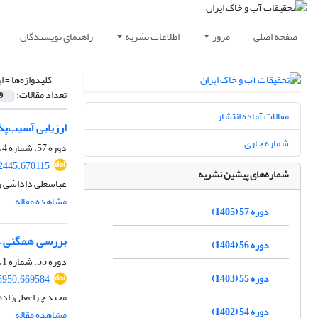
صفحه اصلی
مرور
اطلاعات نشریه
راهنمای نویسندگان
کلیدواژه‌ها =
ا
تعداد مقالات:
9
مقالات آماده انتشار
ارزیابی آسیب‌پذیری بارش
شماره جاری
دوره 57، شماره 4، تیر 1405، صفحه
2445.670115
شماره‌های پیشین نشریه
عباسعلی داداشی ر
مشاهده مقاله
دوره 57 (1405)
بررسی همگنی داد
دوره 56 (1404)
دوره 55، شماره 1، فروردین 1403، صفحه
دوره 55 (1403)
5950.669584
مجید چراغعلی‌زاده
دوره 54 (1402)
مشاهده مقاله