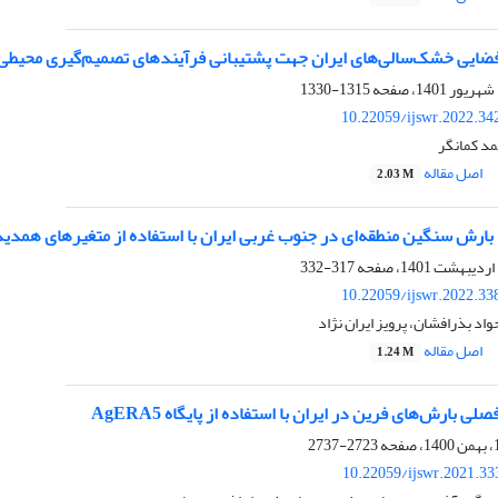
ضایی خشک‌سالی‌های ایران جهت پشتیبانی فرآیندهای تصمیم‌گیری محیطی
1315-1330
10.22059/ijswr.2022.34
د کمانگر
اصل مقاله
2.03 M
بارش‏ سنگین منطقه‌ای در جنوب غربی ایران با استفاده از متغیرهای همدید
317-332
10.22059/ijswr.2022.33
اد بذرافشان، پرویز ایران نژاد
اصل مقاله
1.24 M
 بارش‌های فرین در ایران با استفاده از پایگاه AgERA5
2723-2737
10.22059/ijswr.2021.33