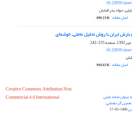
10.22059/ijsw
لیلی، جواد بذر افشان
اصل مقاله
696.13 K
 بارش ایران با روش تحلیل عاملی‌ـ خوشه‌ای
235-242
10.22059/ijsw
یلی
اصل مقاله
944.63 K
Creative Commons Attribution Non
ه عنوان مجله علمی
Commercial 4.0 International
در سال 1399 در پانزدهمین گردهمایی
سی
1400-03-17