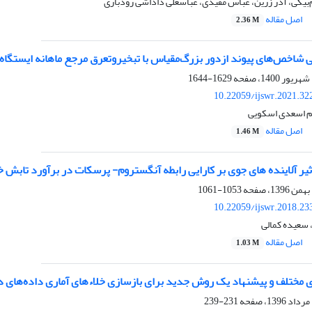
یگی، آذر زرین، عباس مفیدی، عباسعلی داداشی رودباری
اصل مقاله
2.36 M
شاخص‌های پیوند ازدور بزرگ‌مقیاس با تبخیروتعرق مرجع ماهانه ایستگاه‌
1629-1644
10.22059/ijswr.2021.32
یم اسعدی اسکویی
اصل مقاله
1.46 M
یر آلاینده های جوی بر کارایی رابطه آنگستروم- پرسکات در برآورد تابش 
1053-1061
10.22059/ijswr.2018.23
 سعیده کمالی
اصل مقاله
1.03 M
 مختلف و پیشنهاد یک روش جدید برای بازسازی خلاءهای آماری داده‌های دما
231-239