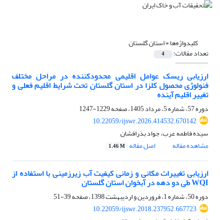
کلیدواژه‌ها =
استان گلستان
تعداد مقالات:
4
ارزیابی ریسک عوامل اقلیمی محدودکننده در مراحل مختلف
فنولوژی محصول کلزا در استان گلستان تحت شرایط اقلیم فعلی و
تغییر اقلیم آینده
دوره 57، شماره 5، مرداد 1405، صفحه
1229-1247
10.22059/ijswr.2026.414532.670142
سیده فاطمه عرب، جواد بذرافشان
مشاهده مقاله
اصل مقاله
1.46 M
ارزیابی تغییرات مکانی و زمانی کیفیت آب زیرزمینی با استفاده از
WQI طی دو دهه در آبخوان استان گلستان
دوره 50، شماره 1، فروردین و اردیبهشت 1398، صفحه
39-51
10.22059/ijswr.2018.237952.667723