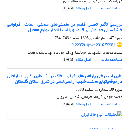
فرزانه کیا، خلیل قربانی، میثم سالارجزی
مشاهده مقاله
اصل مقاله
1.14 M
بررسی تأثیر تغییر اقلیم بر منحنی‌های سختی- مدت- فراوانی
خشکسالی حوزه آبریز قره‌سو با استفاده از توابع مفصل
دوره 47، شماره 4، دی 1395، صفحه
743-754
10.22059/ijswr.2016.59981
مسعوده عزیزآبادی، بهرام بختیاری، کورش قادری، محسن رضاپور
مشاهده مقاله
اصل مقاله
1.06 M
تغییرات برخی پارامترهای کیفیت خاک بر اثر تغییر کاربری اراضی
در موقعیتهای مختلف شیب اراضی لسی در شرق استان گلستان
دوره 39، شماره 1، اسفند 1388
محمد عجمی، فرهاد خرمالی، شمس اله ایوبی
مشاهده مقاله
اصل مقاله
2.84 M