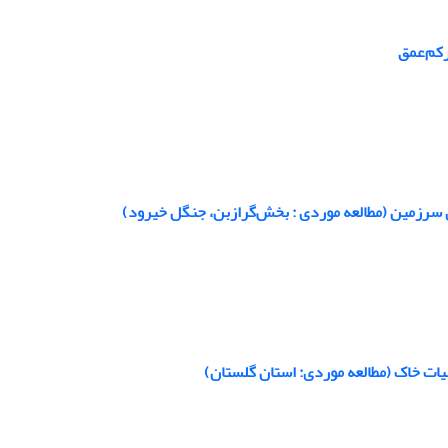
رکم‌عمق
 سرزمین (مطالعه موردی : بخش‌گرازبن، جنگل خیرود)
ت خاک (مطالعه موردی: استان گلستان)