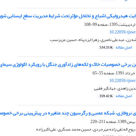
ایت هیدرولیکی اشباع و تخلخل مؤثرتحت شرایط مدیریت سطح ایستابی شو
99-108
10.22059/ijsw
شه زن، عبدعلی ناصری، زهرا ایزدپناه، حسین عزیزنسب
اصل مقاله
534.33 K
ین برخی خصوصیات خاک و لکه‌های زادآوری جنگل با رویکرد اکولوژی سیمای
55-65
10.22059/ijsw
دین زاهدی، جهانگیر فقهی
اصل مقاله
359.42 K
 نروفازی، شبکه عصبی و رگرسیون چند متغیره در پیش‌بینی برخی خصوصیا
211-220
روح اله تقی زاده مهرجردی، حسین محمد عسگری، علی اکبرزاده