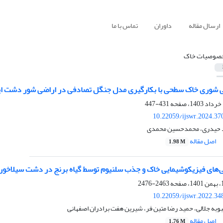
ارسال مقاله
داوران
تماس با ما
صوصیات خاک
ی شوری خاک سطحی با بکارگیری مدل جنگل تصادفی در اراضی شور دشت ای
431-447
10.22059/ijswr.2024.37
حمد حیدری، محمدحسین محمدی
اصل مقاله
1.98 M
گی‌های فیزیکوشیمایی خاک و جذب سلنیوم توسط گیاه برنج در دشت سیلاخور
2463-2476
10.22059/ijswr.2022.34
به جلالی، حمید رضا متین فر، شیرین هفت برادران اصفهانی
اصل مقاله
1.76 M