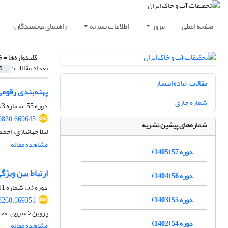
صفحه اصلی
مرور
اطلاعات نشریه
راهنمای نویسندگان
کلیدواژه‌ها =
خ
تعداد مقالات:
5
مقالات آماده انتشار
پهنه‌بندی رقوم
شماره جاری
دوره 55، شماره 3، خرداد 1403، صفحه
0830.669645
شماره‌های پیشین نشریه
لیلا جهانبازی، ا
مشاهده مقاله
دوره 57 (1405)
ارتباط بین ویژ
دوره 56 (1404)
دوره 53، شماره 11، بهمن 1401، صفحه
دوره 55 (1403)
8260.669351
پروین خسروی، محبو
دوره 54 (1402)
مشاهده مقاله