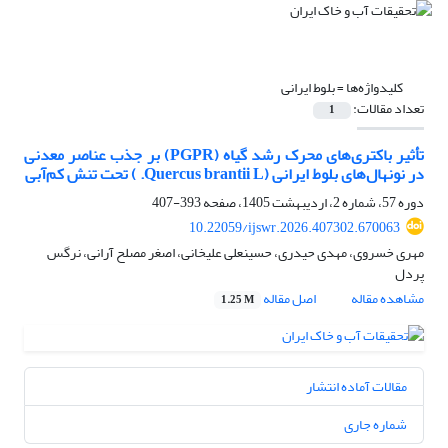
کلیدواژه‌ها =
بلوط ایرانی
تعداد مقالات:
1
تأثیر باکتری‌های محرک رشد گیاه (PGPR) بر جذب عناصر معدنی
در نونهال‌های بلوط ایرانی (Quercus brantii L. ) تحت تنش کم‌آبی
دوره 57، شماره 2، اردیبهشت 1405، صفحه
393-407
10.22059/ijswr.2026.407302.670063
مهری خسروی، مهدی حیدری، حسینعلی علیخانی، اصغر مصلح آرانی، نرگس
پردل
مشاهده مقاله
اصل مقاله
1.25 M
مقالات آماده انتشار
شماره جاری