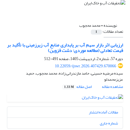
نویسنده =
محمد محجوب
تعداد مقالات:
1
ارزیابی اثر بازار سهم آب بر پایداری منابع آب زیرزمینی با تأکید بر
قیمت تعادلی (مطالعه موردی: دشت قزوین)
دوره 57، شماره 2، اردیبهشت 1405، صفحه
491-512
10.22059/ijswr.2026.407429.670066
سیده مرضیه حسینی، حامد مازندرانی زاده، محمد محجوب، حمید
عزیزمحمدلو
مشاهده مقاله
اصل مقاله
1.33 M
مقالات آماده انتشار
شماره جاری