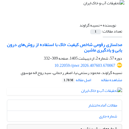
نویسنده =
نسیبه گراوند
تعداد مقالات:
1
مدلسازی رقومی شاخص کیفیت خاک با استفاده از روش‌های درون
یابی و یادگیری ماشین
دوره 57، شماره 2، اردیبهشت 1405، صفحه
309-332
10.22059/ijswr.2026.407603.670067
نسیبه گراوند، محمود رستمی نیا، اصغر رحمانی، سید روح اله موسوی
مشاهده مقاله
اصل مقاله
1.78 M
مقالات آماده انتشار
شماره جاری
شماره‌های پیشین نشریه