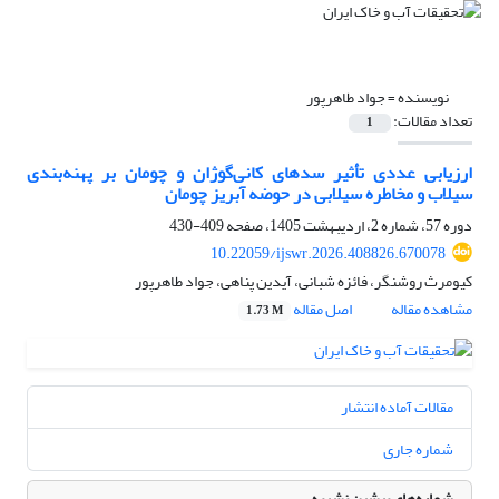
نویسنده =
جواد طاهرپور
تعداد مقالات:
1
ارزیابی عددی تأثیر سدهای کانی‌گوژان و چومان بر پهنه‌بندی
سیلاب و مخاطره سیلابی در حوضه آبریز چومان
دوره 57، شماره 2، اردیبهشت 1405، صفحه
409-430
10.22059/ijswr.2026.408826.670078
کیومرث روشنگر، فائزه شبانی، آیدین پناهی، جواد طاهرپور
مشاهده مقاله
اصل مقاله
1.73 M
مقالات آماده انتشار
شماره جاری
شماره‌های پیشین نشریه