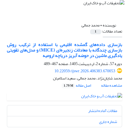
نویسنده =
محمد جمالی
تعداد مقالات:
1
بازسازی داده‌های گمشده اقلیمی با استفاده از ترکیب روش
بازسازی چندگانه با معادلات زنجیره‌ای (MICE) و مدل‌های تقویتی
یادگیری ماشین در حوضه آبریز دریاچه ارومیه
دوره 57، شماره 2، اردیبهشت 1405، صفحه
467-489
10.22059/ijswr.2026.406383.670053
محمد شایان‌نژاد، محمد جمالی، سعید اسلامیان
مشاهده مقاله
اصل مقاله
1.79 M
مقالات آماده انتشار
شماره جاری