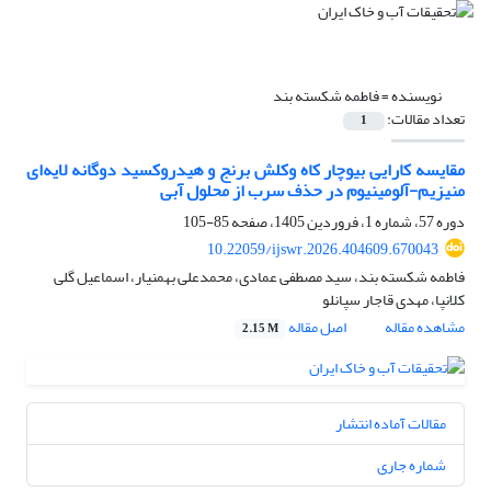
نویسنده =
فاطمه شکسته بند
تعداد مقالات:
1
مقایسه کارایی بیوچار کاه وکلش برنج و هیدروکسید دوگانه لایه‌ای
منیزیم-آلومینیوم در حذف سرب از محلول آبی
دوره 57، شماره 1، فروردین 1405، صفحه
85-105
10.22059/ijswr.2026.404609.670043
فاطمه شکسته بند، سید مصطفی عمادی، محمدعلی بهمنیار، اسماعیل گلی
کلانپا، مهدی قاجار سپانلو
مشاهده مقاله
اصل مقاله
2.15 M
مقالات آماده انتشار
شماره جاری