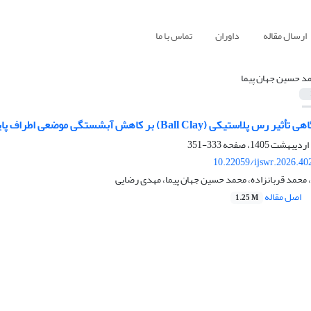
ارسال مقاله
داوران
تماس با ما
د حسین جهان پیما
تیکی (Ball Clay) بر کاهش آبشستگی موضعی اطراف پایه
333-351
10.22059/ijswr.2026.40
محمد قربانزاده، محمد حسین جهان پیما، مهدی رضایی
اصل مقاله
1.25 M