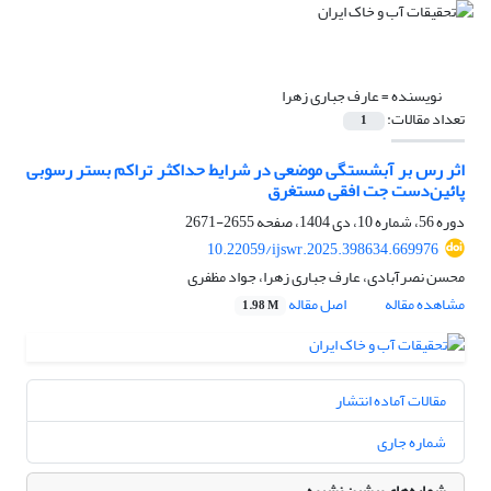
نویسنده =
عارف جباری زهرا
تعداد مقالات:
1
اثر رس بر آبشستگی موضعی در شرایط حداکثر تراکم بستر رسوبی
پائین‌دست جت افقی مستغرق
دوره 56، شماره 10، دی 1404، صفحه
2655-2671
10.22059/ijswr.2025.398634.669976
محسن نصرآبادی، عارف جباری زهرا، جواد مظفری
مشاهده مقاله
اصل مقاله
1.98 M
مقالات آماده انتشار
شماره جاری
شماره‌های پیشین نشریه