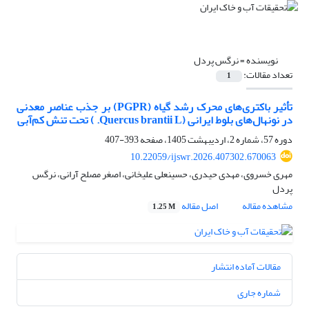
نویسنده =
نرگس پردل
تعداد مقالات:
1
تأثیر باکتری‌های محرک رشد گیاه (PGPR) بر جذب عناصر معدنی
در نونهال‌های بلوط ایرانی (Quercus brantii L. ) تحت تنش کم‌آبی
دوره 57، شماره 2، اردیبهشت 1405، صفحه
393-407
10.22059/ijswr.2026.407302.670063
مهری خسروی، مهدی حیدری، حسینعلی علیخانی، اصغر مصلح آرانی، نرگس
پردل
مشاهده مقاله
اصل مقاله
1.25 M
مقالات آماده انتشار
شماره جاری