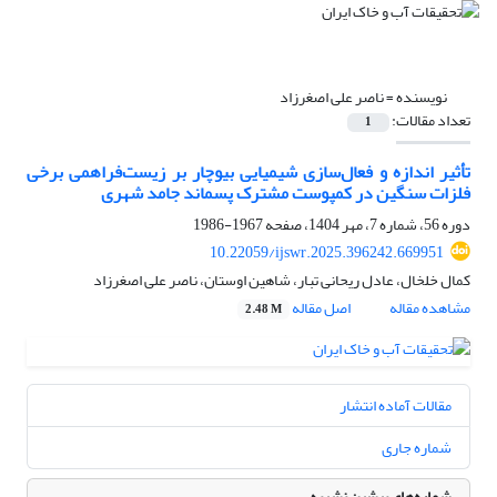
نویسنده =
ناصر علی اصغرزاد
تعداد مقالات:
1
تأثیر اندازه و فعال‌سازی شیمیایی بیوچار بر زیست‌فراهمی برخی
فلزات سنگین در کمپوست مشترک پسماند جامد شهری
دوره 56، شماره 7، مهر 1404، صفحه
1967-1986
10.22059/ijswr.2025.396242.669951
کمال خلخال، عادل ریحانی تبار، شاهین اوستان، ناصر علی اصغرزاد
مشاهده مقاله
اصل مقاله
2.48 M
مقالات آماده انتشار
شماره جاری
شماره‌های پیشین نشریه