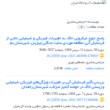
نویسنده =
مرتضی صابری
تعداد مقالات:
2
پاسخ تنوع میکروبی خاک به تغییرات فیزیکی و شیمیایی ناشی از
فرسایش آبی: مطالعه موردی سایت جنگلی چهل‌تن، شهرستان بم
دوره 56، شماره 11، بهمن 1404، صفحه
3027-3046
10.22059/ijswr.2025.403696.670019
مرتضی صابری، مصطفی نوری
مشاهده مقاله
اصل مقاله
1.37 M
بررسی تأثیر فرسایش آبی بر تغییرات ویژگی‌های فیزیکی، شیمیایی
و زیستی خاک در حوضه آبخیز منزلاب، شهرستان زاهدان
دوره 56، شماره 7، مهر 1404، صفحه
1781-1798
10.22059/ijswr.2025.395713.669946
مرتضی صابری، محمدرضا دهمرده قلعه نو، رسول خطیبی، وحید کریمیان