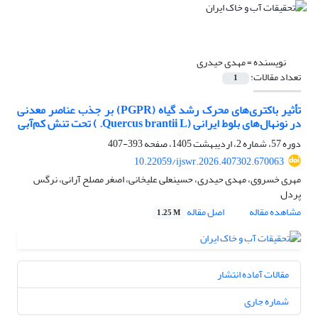
نویسنده =
مهدی حیدری
تعداد مقالات:
1
تأثیر باکتری‌های محرک رشد گیاه (PGPR) بر جذب عناصر معدنی
در نونهال‌های بلوط ایرانی (Quercus brantii L. ) تحت تنش کم‌آبی
دوره 57، شماره 2، اردیبهشت 1405، صفحه
393-407
10.22059/ijswr.2026.407302.670063
مهری خسروی، مهدی حیدری، حسینعلی علیخانی، اصغر مصلح آرانی، نرگس
پردل
مشاهده مقاله
اصل مقاله
1.25 M
مقالات آماده انتشار
شماره جاری