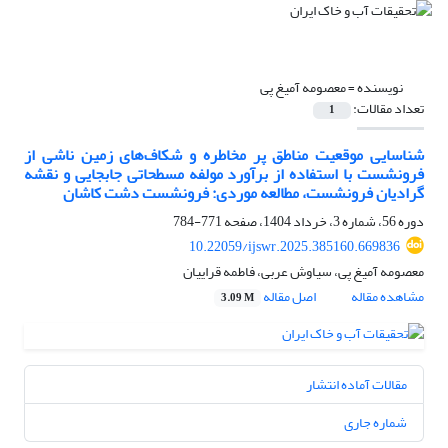
نویسنده =
معصومه آمیغ پی
تعداد مقالات:
1
شناسایی موقعیت مناطق پر مخاطره و شکاف‌های زمین ناشی از
فرونشست با استفاده از برآورد مولفه مسطحاتی جابجایی و نقشه
گرادیان فرونشست، مطالعه موردی: فرونشست دشت کاشان
دوره 56، شماره 3، خرداد 1404، صفحه
771-784
10.22059/ijswr.2025.385160.669836
معصومه آمیغ پی، سیاوش عربی، فاطمه قراییان
مشاهده مقاله
اصل مقاله
3.09 M
مقالات آماده انتشار
شماره جاری