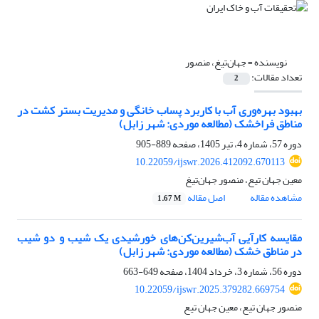
نویسنده =
جهان‌تیغ، منصور
تعداد مقالات:
2
بهبود بهره‌وری آب با کاربرد پساب خانگی و مدیریت بستر کشت در
مناطق فراخشک (مطالعه موردی: شهر زابل)
دوره 57، شماره 4، تیر 1405، صفحه
889-905
10.22059/ijswr.2026.412092.670113
معین جهان تیع، منصور جهان‌تیغ
مشاهده مقاله
اصل مقاله
1.67 M
مقایسه کارآیی آب‌شیرین‌کن‌های خورشیدی یک شیب و دو شیب
در مناطق خشک (مطالعه موردی: شهر زابل)
دوره 56، شماره 3، خرداد 1404، صفحه
649-663
10.22059/ijswr.2025.379282.669754
منصور جهان تیع، معین جهان تیع