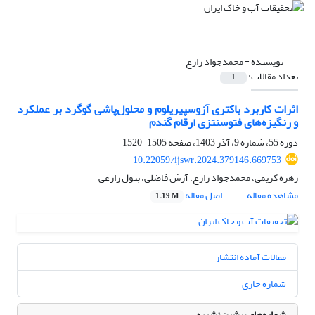
نویسنده =
محمدجواد زارع
تعداد مقالات:
1
اثرات کاربرد باکتری آزوسپیریلوم و محلول‌پاشی گوگرد بر عملکرد
و رنگیزه‌های فتوسنتزی ارقام گندم
دوره 55، شماره 9، آذر 1403، صفحه
1505-1520
10.22059/ijswr.2024.379146.669753
زهره کریمی، محمدجواد زارع، آرش فاضلی، بتول زارعی
مشاهده مقاله
اصل مقاله
1.19 M
مقالات آماده انتشار
شماره جاری
شماره‌های پیشین نشریه