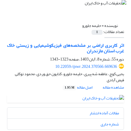
نویسنده =
حلیمه جلورو
تعداد مقالات:
1
اثر کاربری‌ اراضی بر مشخصه‌های فیزیکوشیمیایی و زیستی خاک
غرب استان مازندران
دوره 55، شماره 8، آبان 1403، صفحه
1323-1343
10.22059/ijswr.2024.370566.669636
یحیی کوچ، عاطفه شه پیری، حلیمه جلورو، کتایون حق وردی، محمود توکلی
فیض آبادی
مشاهده مقاله
اصل مقاله
1.95 M
مقالات آماده انتشار
شماره جاری