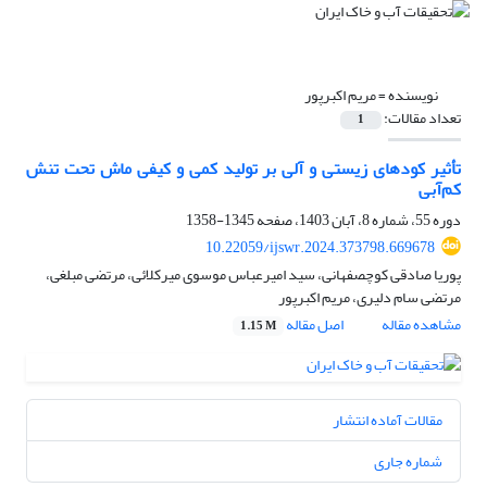
نویسنده =
مریم اکبرپور
تعداد مقالات:
1
تأثیر کودهای زیستی و آلی بر تولید کمی و کیفی ماش تحت تنش
کم‌آبی
دوره 55، شماره 8، آبان 1403، صفحه
1345-1358
10.22059/ijswr.2024.373798.669678
پوریا صادقی کوچصفهانی، سید امیرعباس موسوی میرکلائی، مرتضی مبلغی،
مرتضی سام دلیری، مریم اکبرپور
مشاهده مقاله
اصل مقاله
1.15 M
مقالات آماده انتشار
شماره جاری