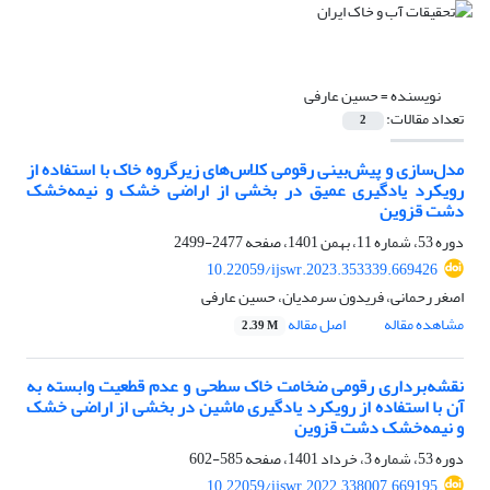
نویسنده =
حسین عارفی
تعداد مقالات:
2
مدل‌سازی و پیش‌بینی رقومی کلاس‌های زیرگروه خاک با استفاده از
رویکرد یادگیری عمیق در بخشی از اراضی خشک و نیمه‌خشک
دشت قزوین
دوره 53، شماره 11، بهمن 1401، صفحه
2477-2499
10.22059/ijswr.2023.353339.669426
اصغر رحمانی، فریدون سرمدیان، حسین عارفی
مشاهده مقاله
اصل مقاله
2.39 M
نقشه‌برداری رقومی ضخامت خاک سطحی و عدم قطعیت وابسته به
آن با استفاده از رویکرد یادگیری ماشین در بخشی از اراضی خشک
و نیمه‌خشک دشت قزوین
دوره 53، شماره 3، خرداد 1401، صفحه
585-602
10.22059/ijswr.2022.338007.669195