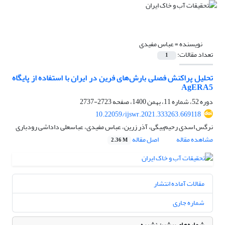
نویسنده =
عباس مفیدی
تعداد مقالات:
1
تحلیل پراکنش فصلی بارش‌های فرین در ایران با استفاده از پایگاه
AgERA5
دوره 52، شماره 11، بهمن 1400، صفحه
2723-2737
10.22059/ijswr.2021.333263.669118
نرگس اسدی رحیم‌بیگی، آذر زرین، عباس مفیدی، عباسعلی داداشی رودباری
مشاهده مقاله
اصل مقاله
2.36 M
مقالات آماده انتشار
شماره جاری
شماره‌های پیشین نشریه