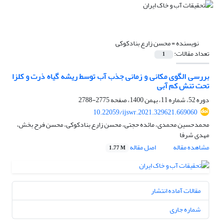
نویسنده =
محسن زارع بنادکوکی
تعداد مقالات:
1
بررسی الگوی مکانی و زمانی جذب آب توسط ریشه گیاه ذرت و کلزا
تحت تنش کم آبی
دوره 52، شماره 11، بهمن 1400، صفحه
2775-2788
10.22059/ijswr.2021.329621.669060
محمدحسین محمدی، مائده حجتی، محسن زارع بنادکوکی، محسن فرح بخش،
مهدی شرفا
مشاهده مقاله
اصل مقاله
1.77 M
مقالات آماده انتشار
شماره جاری