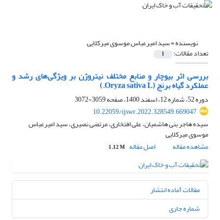
نویسنده =
سید امیرعباس موسوی میرکلایی
تعداد مقالات:
1
بررسی اثر بیوچار و منابع مختلف نیتروژن بر ویژگی‌های رشد و
عملکرد گیاه برنج (Oryza sativa L.)
دوره 52، شماره 12، اسفند 1400، صفحه
3059-3072
10.22059/ijswr.2022.328549.669047
سیده هاجر بنی هاشمیان، علی افتخاری، مرتضی نصیری، سید امیرعباس
موسوی میرکلایی
مشاهده مقاله
اصل مقاله
1.12 M
مقالات آماده انتشار
شماره جاری