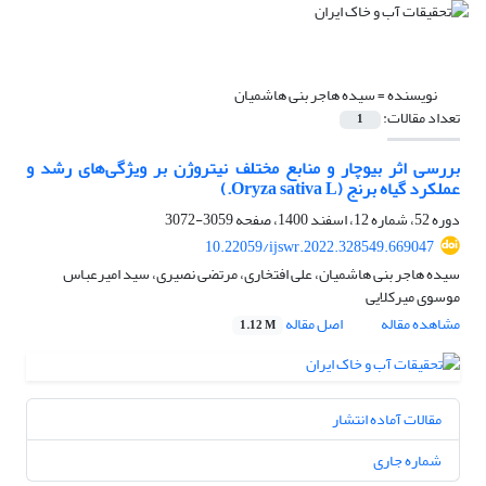
نویسنده =
سیده هاجر بنی هاشمیان
تعداد مقالات:
1
بررسی اثر بیوچار و منابع مختلف نیتروژن بر ویژگی‌های رشد و
عملکرد گیاه برنج (Oryza sativa L.)
دوره 52، شماره 12، اسفند 1400، صفحه
3059-3072
10.22059/ijswr.2022.328549.669047
سیده هاجر بنی هاشمیان، علی افتخاری، مرتضی نصیری، سید امیرعباس
موسوی میرکلایی
مشاهده مقاله
اصل مقاله
1.12 M
مقالات آماده انتشار
شماره جاری