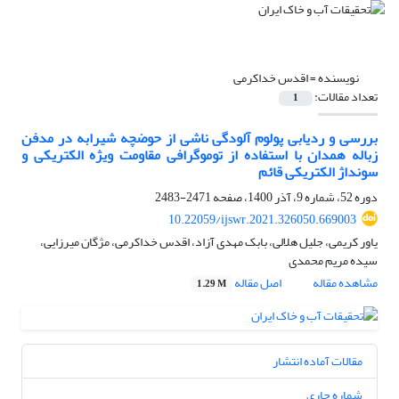
نویسنده =
اقدس خداکرمی
تعداد مقالات:
1
بررسی و ردیابی پولوم آلودگی ناشی از حوضچه شیرابه در مدفن
زباله همدان با استفاده از توموگرافی مقاومت ویژه الکتریکی و
سونداژ الکتریکی قائم
دوره 52، شماره 9، آذر 1400، صفحه
2471-2483
10.22059/ijswr.2021.326050.669003
یاور کریمی، جلیل هلالی، بابک مهدی آزاد، اقدس خداکرمی، مژگان میرزایی،
سیده مریم محمدی
مشاهده مقاله
اصل مقاله
1.29 M
مقالات آماده انتشار
شماره جاری