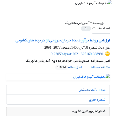
نویسنده =
آندریاس مالچریک
تعداد مقالات:
1
ارزیابی روابط برآورد بده جریان خروجی از دریچه های کشویی
دوره 52، شماره 8، آبان 1400، صفحه
2077-2091
10.22059/ijswr.2021.325160.668991
امین سیدزاده، مهدی یاسی، جواد فرهودی*، آندریاس مالچریک
مشاهده مقاله
اصل مقاله
1.32 M
مقالات آماده انتشار
شماره جاری
شماره‌های پیشین نشریه