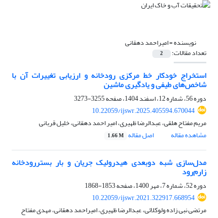
نویسنده =
امیراحمد دهقانی
تعداد مقالات:
2
استخراج خودکار خط مرکزی رودخانه و ارزیابی تغییرات آن با
شاخص‌های طیفی و یادگیری ماشین
دوره 56، شماره 12، اسفند 1404، صفحه
3255-3273
10.22059/ijswr.2025.405594.670044
مریم مفتاح هلقی، عبدالرضا ظهیری، امیر احمد دهقانی، خلیل قربانی
مشاهده مقاله
اصل مقاله
1.66 M
مدل‌سازی شبه دوبعدی هیدرولیک جریان و بار بستررودخانه
زارم‌رود
دوره 52، شماره 7، مهر 1400، صفحه
1853-1868
10.22059/ijswr.2021.322917.668954
مرتضی نبی زاده ولوکلائی، عبدالرضا ظهیری، امیراحمد دهقانی، مهدی مفتاح