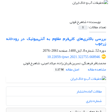
نویسنده =
شاهرخ قوتی
تعداد مقالات:
1
بررسی باکتری‌های کلی‌فرم مقاوم به آنتی‌بیوتیک در رودخانه
زرجوب
دوره 52، شماره 8، آبان 1400، صفحه
2061-2076
10.22059/ijswr.2021.322755.668946
محمدباقر فرهنگی، نسرین قربان زاده، میلاد امینی، شاهرخ قوتی
مشاهده مقاله
اصل مقاله
1.17 M
مقالات آماده انتشار
شماره جاری
شماره‌های پیشین نشریه