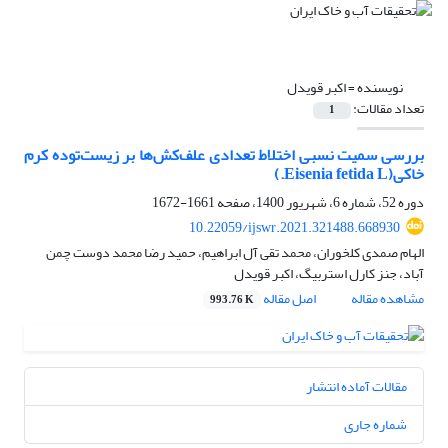
نویسنده =
اکبر قویدل
تعداد مقالات:
1
بررسی سمیت نسبی اختلاط تعدادی علف‌کش‌ها بر زیست‌توده کرم‌
‌خاکی(Eisenia fetida L.)
دوره 52، شماره 6، شهریور 1400، صفحه
1661-1672
10.22059/ijswr.2021.321488.668930
الهام صمدی کلخوران، محمد تقی آل ابراهیم، حمید رضا محمد دوست چمن
آباد، جنز کارل استربیگ، اکبر قویدل
مشاهده مقاله
اصل مقاله
993.76 K
مقالات آماده انتشار
شماره جاری