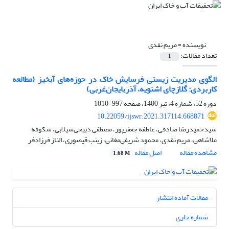
نویسنده =
مریم نقدی
تعداد مقالات:
1
الگوی مدیریت زیستی فرسایش خاک در حوزه‌های آبخیز (مطالعه
کاربردی: گلازچای اشنویه، ‌آذربایجان‌غربی)
دوره 52، شماره 4، تیر 1400، صفحه
997-1010
10.22059/ijswr.2021.317114.668871
سیدحمیدرضا صادقی، عاطفه جعفرپور، مصطفی ذبیحی‌سیلابی، شکوفه
ملاشاهی، مریم نقدی، محمود شریفی‌مغانی، زینب قیصوری، الناز فرزادفر
مشاهده مقاله
اصل مقاله
1.68 M
مقالات آماده انتشار
شماره جاری