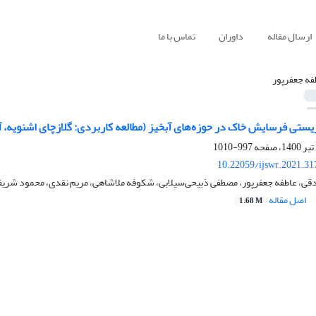
ارسال مقاله
داوران
تماس با ما
فه جعفرپور
ستی فرسایش خاک در حوزه‌های آبخیز (مطالعه کاربردی: گلازچای اشنویه، ‌آ
997-1010
10.22059/ijswr.2021.31
، عاطفه جعفرپور، مصطفی ذبیحی‌سیلابی، شکوفه ملاشاهی، مریم نقدی، محمود شریفی‌م
اصل مقاله
1.68 M