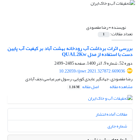
نویسنده =
رضا مقصودی
تعداد مقالات:
1
بررسی اثرات برداشت آب رودخانه بهشت آباد بر کیفیت آب پایین
دست با استفاده از مدل QUAL2Kw
دوره 52، شماره 9، آذر 1400، صفحه
2485-2499
10.22059/ijswr.2021.327872.669036
رضا مقصودی، جهانگیر عابدی کوپایی، رسول میرعباسی نجف آبادی
مشاهده مقاله
اصل مقاله
1.16 M
مقالات آماده انتشار
شماره جاری
شماره‌های پیشین نشریه