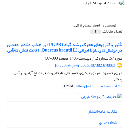
نویسنده =
اصغر مصلح آرانی
تعداد مقالات:
1
تأثیر باکتری‌های محرک رشد گیاه (PGPR) بر جذب عناصر معدنی
در نونهال‌های بلوط ایرانی (Quercus brantii L. ) تحت تنش کم‌آبی
دوره 57، شماره 2، اردیبهشت 1405، صفحه
393-407
10.22059/ijswr.2026.407302.670063
مهری خسروی، مهدی حیدری، حسینعلی علیخانی، اصغر مصلح آرانی، نرگس
پردل
مشاهده مقاله
اصل مقاله
1.25 M
مقالات آماده انتشار
شماره جاری