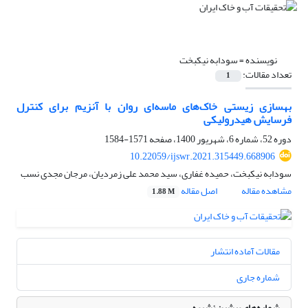
نویسنده =
سودابه نیکبخت
تعداد مقالات:
1
بهسازی زیستی خاک‌های ماسه‌ای روان با آنزیم برای کنترل
فرسایش هیدرولیکی
دوره 52، شماره 6، شهریور 1400، صفحه
1571-1584
10.22059/ijswr.2021.315449.668906
سودابه نیکبخت، حمیده غفاری، سید محمد علی زمردیان، مرجان مجدی نسب
مشاهده مقاله
اصل مقاله
1.88 M
مقالات آماده انتشار
شماره جاری
شماره‌های پیشین نشریه