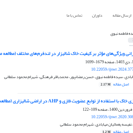
ارسال مقاله
داوران
تماس با ما
ه فاطمه نبوی
نی ویژگی‌های مؤثر بر کیفیت خاک شالیزار در لندفرم‌های مختلف (مطالعه م
1679-1699
10.22059/ijswr.2024.37
ابادی، سیده فاطمه نبوی، حسن رمضانپور، محمدباقر فرهنگی، شهرام محمود سلطانی
اصل مقاله
2.17 M
از توابع عضویت فازی و AHP در اراضی شالیزاری (مطالعه موردی: مزارع پژوهشی گل‌دشت، آمل)
109-122
10.22059/ijswr.2020.30
نفیسه یغمائیان مهابادی، شهرام محمود سلطانی
اصل مقاله
1.2 M