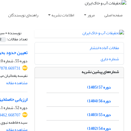
صفحه اصلی
مرور
اطلاعات نشریه
راهنمای نویسندگان
نویسنده =
سید
تعداد مقالات:
2
مقالات آماده انتشار
تعیین حدود بحرا
شماره جاری
دوره 55، شماره 10، دی 1403، صفحه
7878.669731
شماره‌های پیشین نشریه
نفیسه یغمائیان مه
مشاهده مقاله
دوره 57 (1405)
ارزیابی حاصلخیزی خاک با استفاده 
دوره 56 (1404)
دوره 52، شماره 1، فروردین 1400، صفحه
دوره 55 (1403)
8462.668707
سیده فاطمه نبوی، 
دوره 54 (1402)
مشاهده مقاله