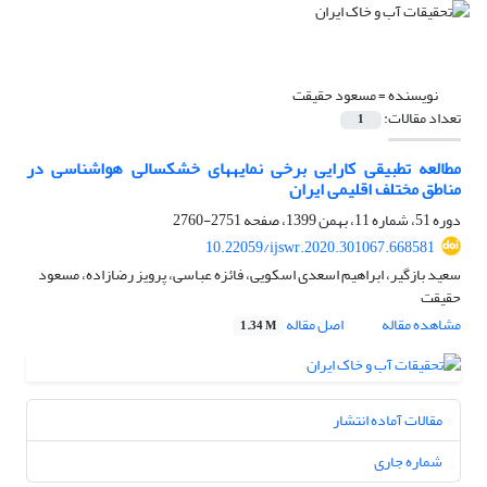
نویسنده =
مسعود حقیقت
تعداد مقالات:
1
مطالعه تطبیقی کارایی برخی نمایه‎های خشکسالی هواشناسی در
مناطق مختلف اقلیمی ایران
دوره 51، شماره 11، بهمن 1399، صفحه
2751-2760
10.22059/ijswr.2020.301067.668581
سعید بازگیر، ابراهیم اسعدی اسکویی، فائزه عباسی، پرویز رضازاده، مسعود
حقیقت
مشاهده مقاله
اصل مقاله
1.34 M
مقالات آماده انتشار
شماره جاری