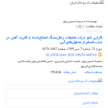
نویسنده =
سمیه حسین پور
تعداد مقالات:
1
کارایی نانو ذرات ضایعات زغال‌سنگ اصلاح‌شده‌ با کلرید آهن در
جذب فسفر از محلول‌های آبی
دوره 51، شماره 7، مهر 1399، صفحه
1667-1679
10.22059/ijswr.2020.298293.668510
سمیه حسین پور، مجید حجازی مهریزی، حسن هاشمی پور رفسنجانی،
محمدهادی فرپور
مشاهده مقاله
اصل مقاله
779.15 K
مقالات آماده انتشار
شماره جاری