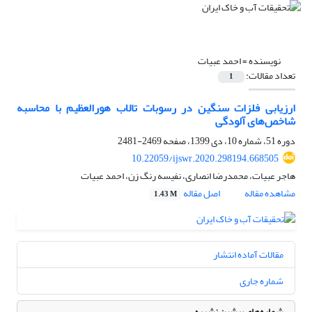
نویسنده =
احمد عبیات
تعداد مقالات:
1
ارزیابی فلزات سنگین در رسوبات تالاب هورالعظیم با محاسبه
شاخص‌های آلودگی
دوره 51، شماره 10، دی 1399، صفحه
2469-2481
10.22059/ijswr.2020.298194.668505
هاجر عبیات، محمدرضا انصاری، نفیسه رنگ زن، احمد عبیات
مشاهده مقاله
اصل مقاله
1.43 M
مقالات آماده انتشار
شماره جاری
شماره‌های پیشین نشریه