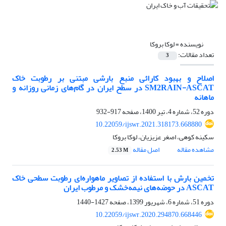
نویسنده =
لوکا بروکا
تعداد مقالات:
3
اصلاح و بهبود کارائی منبع بارشی مبتنی بر رطوبت خاک
SM2RAIN-ASCAT در سطح ایران در گام‌های زمانی روزانه و
ماهانه
دوره 52، شماره 4، تیر 1400، صفحه
917-932
10.22059/ijswr.2021.318173.668880
سکینه کوهی، اصغر عزیزیان، لوکا بروکا
مشاهده مقاله
اصل مقاله
2.53 M
تخمین بارش با استفاده از تصاویر ماهواره‌ای رطوبت سطحی خاک
ASCAT در حوضه‌های نیمه‌خشک و مرطوب ایران
دوره 51، شماره 6، شهریور 1399، صفحه
1427-1440
10.22059/ijswr.2020.294870.668446