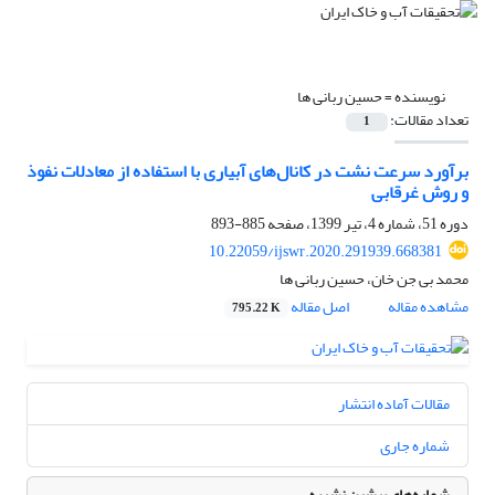
نویسنده =
حسین ربانی ها
تعداد مقالات:
1
برآورد سرعت نشت در کانال‌های آبیاری با استفاده از معادلات نفوذ
و روش غرقابی
دوره 51، شماره 4، تیر 1399، صفحه
885-893
10.22059/ijswr.2020.291939.668381
محمد بی جن خان، حسین ربانی ها
مشاهده مقاله
اصل مقاله
795.22 K
مقالات آماده انتشار
شماره جاری
شماره‌های پیشین نشریه