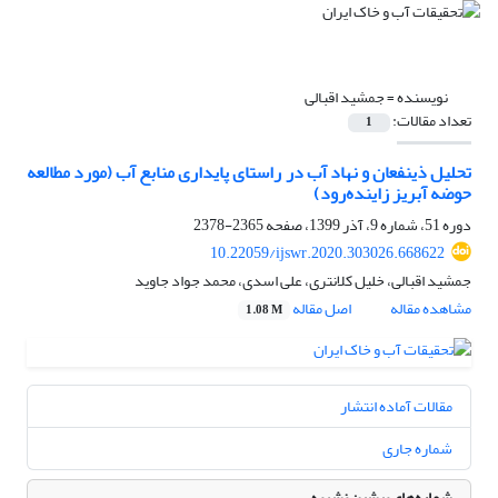
نویسنده =
جمشید اقبالی
تعداد مقالات:
1
تحلیل ذینفعان و نهاد آب در راستای پایداری منابع آب (مورد مطالعه
حوضه آبریز زاینده‌رود)
دوره 51، شماره 9، آذر 1399، صفحه
2365-2378
10.22059/ijswr.2020.303026.668622
جمشید اقبالی، خلیل کلانتری، علی اسدی، محمد جواد جاوید
مشاهده مقاله
اصل مقاله
1.08 M
مقالات آماده انتشار
شماره جاری
شماره‌های پیشین نشریه