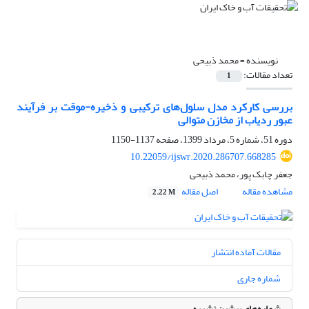
نویسنده =
محمد ذبیحی
تعداد مقالات:
1
بررسی کارکرد مدل سلول‌های ترکیبی و ذخیره‌-موقت بر فرآیند
عبور ردیاب از مخازن متوالی
دوره 51، شماره 5، مرداد 1399، صفحه
1137-1150
10.22059/ijswr.2020.286707.668285
جعفر چابک پور، محمد ذبیحی
مشاهده مقاله
اصل مقاله
2.22 M
مقالات آماده انتشار
شماره جاری
شماره‌های پیشین نشریه