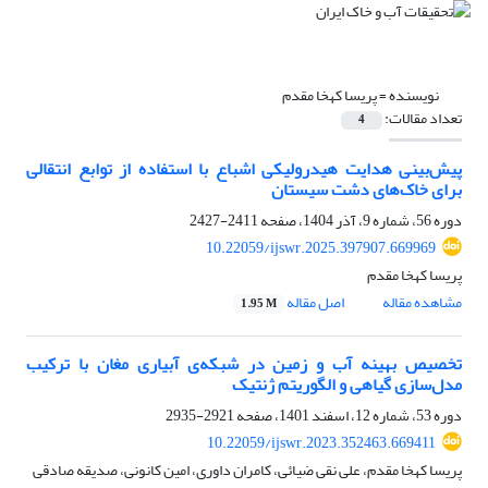
نویسنده =
پریسا کهخا مقدم
تعداد مقالات:
4
پیش‌بینی هدایت هیدرولیکی اشباع با استفاده از توابع انتقالی
برای خاک‌های دشت سیستان
دوره 56، شماره 9، آذر 1404، صفحه
2411-2427
10.22059/ijswr.2025.397907.669969
پریسا کهخا مقدم
مشاهده مقاله
اصل مقاله
1.95 M
تخصیص بهینه آب و زمین در شبکه‌ی آبیاری مغان با ترکیب
مدل‌سازی گیاهی و الگوریتم ژنتیک
دوره 53، شماره 12، اسفند 1401، صفحه
2921-2935
10.22059/ijswr.2023.352463.669411
پریسا کهخا مقدم، علی نقی ضیائی، کامران داوری، امین کانونی، صدیقه صادقی