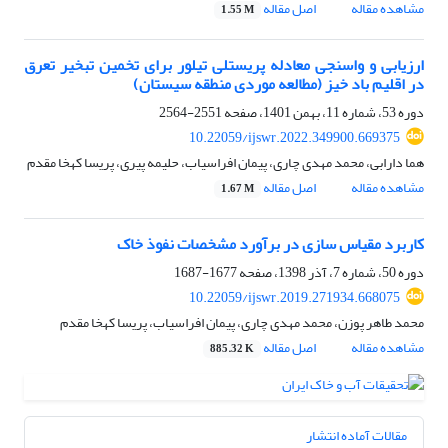
مشاهده مقاله
اصل مقاله
1.55 M
ارزیابی و واسنجی معادله پریستلی تیلور برای تخمین تبخیر تعرق
در اقلیم باد خیز (مطالعه موردی منطقه سیستان)
دوره 53، شماره 11، بهمن 1401، صفحه
2551-2564
10.22059/ijswr.2022.349900.669375
هما دارابی، محمد مهدی چاری، پیمان افراسیاب، حلیمه پیری، پریسا کهخا مقدم
مشاهده مقاله
اصل مقاله
1.67 M
کاربرد مقیاس سازی در برآورد مشخصات نفوذ خاک
دوره 50، شماره 7، آذر 1398، صفحه
1677-1687
10.22059/ijswr.2019.271934.668075
محمد طاهر پوزن، محمد مهدی چاری، پیمان افراسیاب، پریسا کهخا مقدم
مشاهده مقاله
اصل مقاله
885.32 K
مقالات آماده انتشار